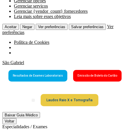
Gerenciar opções
Gerenciar serviços
Gerenciar {vendor_count} fornecedores
Leia mais sobre esses objetivos
Ver
Aceitar
Negar
Ver preferências
Salvar preferências
preferências
Política de Cookies
São Gabriel
Resultados de Exames Laboratoriais
Emissão de Boleto do Cartão
Laudos Raio X e Tomografia
Grupo São Gabriel
Guia Médico
Fale Conosco
Cartão São Gabriel
Baixar Guia Médico
Voltar
Especialidades / Exames