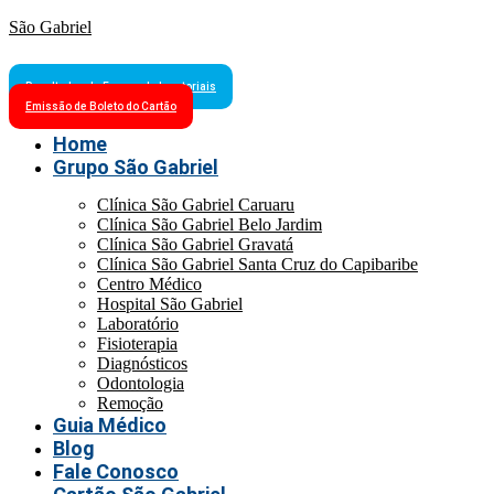
São Gabriel
Resultados de Exames Laboratoriais
Emissão de Boleto do Cartão
Home
Grupo São Gabriel
Clínica São Gabriel Caruaru
Clínica São Gabriel Belo Jardim
Clínica São Gabriel Gravatá
Clínica São Gabriel Santa Cruz do Capibaribe
Centro Médico
Hospital São Gabriel
Laboratório
Fisioterapia
Diagnósticos
Odontologia
Remoção
Guia Médico
Blog
Fale Conosco