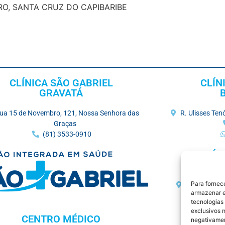
RO, SANTA CRUZ DO CAPIBARIBE
CLÍNICA SÃO GABRIEL
CLÍN
GRAVATÁ
ua 15 de Novembro, 121, Nossa Senhora das
R. Ulisses Te
Graças
(81) 3533-0910
CLÍN
Para fornec
Avenida Amé
armazenar e
tecnologias
exclusivos n
CENTRO MÉDICO
DIAGNÓ
negativamen