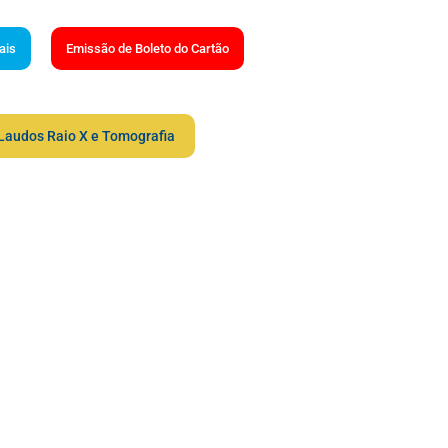
ais
Emissão de Boleto do Cartão
Laudos Raio X e Tomografia