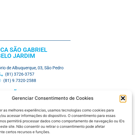
ICA SÃO GABRIEL
BELO JARDIM
nório de Albuquerque, 03, São Pedro
(81) 3726-3757
(81) 9.7320-2588
ICA SÃO GABRIEL
SANTA CRUZ
Gerenciar Consentimento de Cookies
er as melhores experiências, usamos tecnologias como cookies para
rica do Sul, 565, Nova Santa Cruz
/ou acessar informações do dispositivo. O consentimento para essas
(81) 3731-3675
 nos permitirá processar dados como comportamento de navegação ou IDs
este site. Não consentir ou retirar o consentimento pode afetar
STICO SÃO GABRIEL
te certos recursos e funções.