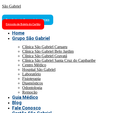
São Gabriel
Resultados de Exames Laboratoriais
Emissão de Boleto do Cartão
Home
Grupo São Gabriel
Clínica São Gabriel Caruaru
Clínica São Gabriel Belo Jardim
Clínica São Gabriel Gravatá
Clínica São Gabriel Santa Cruz do Capibaribe
Centro Médico
Hospital São Gabriel
Laboratório
Fisioterapia
Diagnósticos
Odontologia
Remoção
Guia Médico
Blog
Fale Conosco