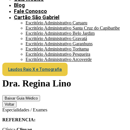
Blog
Fale Conosco
Cartão São Gabriel
Escritório Administrativo Caruaru
Escritório Administrativo Santa Cruz do Capibaribe
Escritório Administrativo Belo Jardim
Escritório Administrativo Gravatá
Escritório Administrativo Garanhuns
Escritório Administrativo Toritama
Escritório Administrativo Pesqueira
Escritório Administrativo Arcoverde
Laudos Raio X e Tomografia
Dra. Regina Lino
Baixar Guia Médico
Voltar
Especialidades / Exames
REFERENCIA:
Clínica
Clinvag