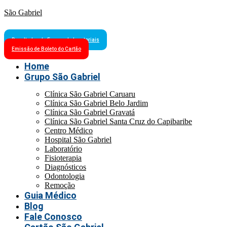
São Gabriel
Resultados de Exames Laboratoriais
Emissão de Boleto do Cartão
Home
Grupo São Gabriel
Clínica São Gabriel Caruaru
Clínica São Gabriel Belo Jardim
Clínica São Gabriel Gravatá
Clínica São Gabriel Santa Cruz do Capibaribe
Centro Médico
Hospital São Gabriel
Laboratório
Fisioterapia
Diagnósticos
Odontologia
Remoção
Guia Médico
Blog
Fale Conosco