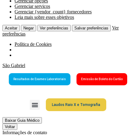
Gerenciar opções
Gerenciar serviços
Gerenciar {vendor_count} fornecedores
Leia mais sobre esses objetivos
Ver
Aceitar
Negar
Ver preferências
Salvar preferências
preferências
Política de Cookies
São Gabriel
Resultados de Exames Laboratoriais
Emissão de Boleto do Cartão
Laudos Raio X e Tomografia
Grupo São Gabriel
Guia Médico
Fale Conosco
Cartão São Gabriel
Baixar Guia Médico
Voltar
Informações de contato