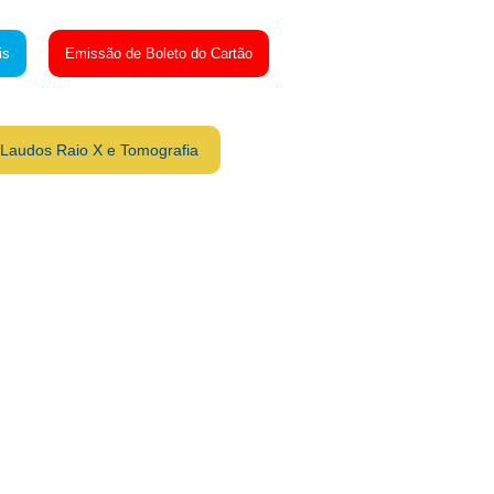
is
Emissão de Boleto do Cartão
Laudos Raio X e Tomografia