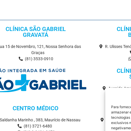
CLÍNICA SÃO GABRIEL
CLÍN
GRAVATÁ
ua 15 de Novembro, 121, Nossa Senhora das
R. Ulisses Te
Graças
(81) 3533-0910
CLÍN
Avenida Amé
CENTRO MÉDICO
DIAGNÓ
Para fornec
armazenar e
tecnologias
 Saldanha Marinho , 383, Maurício de Nassau
R. Saldanha 
exclusivos n
(81) 3721-6480
negativamen