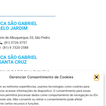
ICA SÃO GABRIEL
BELO JARDIM
nório de Albuquerque, 03, São Pedro
(81) 3726-3757
(81) 9.7320-2588
ICA SÃO GABRIEL
SANTA CRUZ
rica do Sul, 565, Nova Santa Cruz
(81) 3731-3675
Gerenciar Consentimento de Cookies
STICO SÃO GABRIEL
er as melhores experiências, usamos tecnologias como cookies para
/ou acessar informações do dispositivo. O consentimento para essas
 nos permitirá processar dados como comportamento de navegação ou IDs
Marinho , 383, Maurício de Nassau
este site. Não consentir ou retirar o consentimento pode afetar
(81) 3721-7997
te certos recursos e funções.