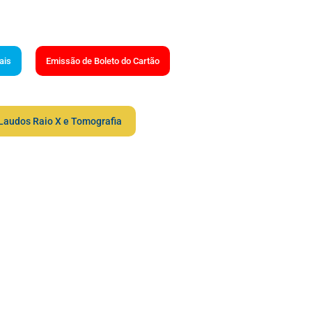
ais
Emissão de Boleto do Cartão
Laudos Raio X e Tomografia