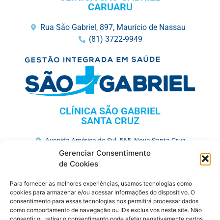
CARUARU
Rua São Gabriel, 897, Maurício de Nassau
(81) 3722-9949
CLÍNICA SÃO GABRIEL
SANTA CRUZ
Avenida América do Sul, 565, Nova Santa Cruz
(81) 3731-3675
Gerenciar Consentimento
de Cookies
HOSPITAL MEMORIAL SÃO GABRIEL
Para fornecer as melhores experiências, usamos tecnologias como
Av. José Veríssimo, 752, Maurício de Nassau
cookies para armazenar e/ou acessar informações do dispositivo. O
consentimento para essas tecnologias nos permitirá processar dados
(81) 3727-7250
como comportamento de navegação ou IDs exclusivos neste site. Não
consentir ou retirar o consentimento pode afetar negativamente certos