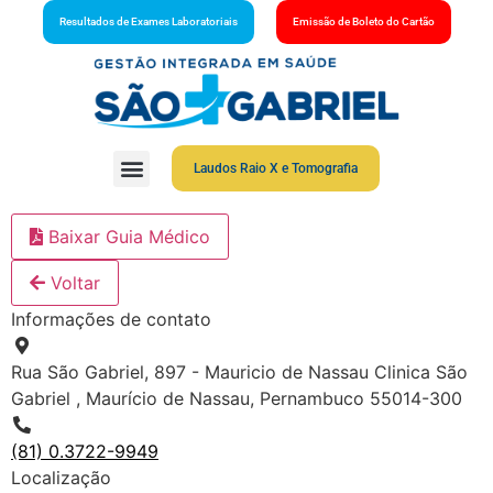
Resultados de Exames Laboratoriais
Emissão de Boleto do Cartão
Laudos Raio X e Tomografia
Baixar Guia Médico
Voltar
Informações de contato
Rua São Gabriel, 897 - Mauricio de Nassau Clinica São
Gabriel , Maurício de Nassau, Pernambuco 55014-300
(81) 0.3722-9949
Localização