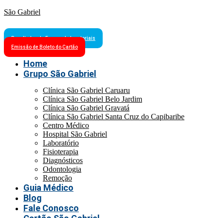
São Gabriel
Resultados de Exames Laboratoriais
Emissão de Boleto do Cartão
Home
Grupo São Gabriel
Clínica São Gabriel Caruaru
Clínica São Gabriel Belo Jardim
Clínica São Gabriel Gravatá
Clínica São Gabriel Santa Cruz do Capibaribe
Centro Médico
Hospital São Gabriel
Laboratório
Fisioterapia
Diagnósticos
Odontologia
Remoção
Guia Médico
Blog
Fale Conosco