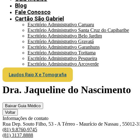
Blog
Fale Conosco
Cartão São Gabriel
Escritório Administrativo Caruaru
Escritório Administrativo Santa Cruz do Capibaribe
Escritório Administrativo Belo Jardim
Escritório Administrativo Gravatá
Escritório Administrativo Garanhuns
Escritório Administrativo Toritama
Escritório Administrativo Pesqueira
Escritório Administrativo Arcoverde
Laudos Raio X e Tomografia
Dra. Jaqueline do Nascimento
Baixar Guia Médico
Voltar
Informações de contato
Rua Dep. Souto Filho, 53 - A Térreo - Maurício de Nassau , 55012-3
(81) 9.8760-9745
(81) 3137.8888