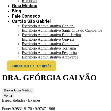
Remoção
Guia Médico
Blog
Fale Conosco
Cartão São Gabriel
Escritório Administrativo Caruaru
Escritório Administrativo Santa Cruz do Capibaribe
Escritório Administrativo Belo Jardim
Escritório Administrativo Gravatá
Escritório Administrativo Garanhuns
Escritório Administrativo Toritama
Escritório Administrativo Pesqueira
Escritório Administrativo Arcoverde
Laudos Raio X e Tomografia
DRA. GEÓRGIA GALVÃO
Baixar Guia Médico
Voltar
Especialidades / Exames
Fone: 9.9831-9170 / 9.9747-1966