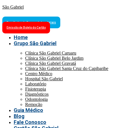
São Gabriel
Resultados de Exames Laboratoriais
Emissão de Boleto do Cartão
Home
Grupo São Gabriel
Clínica São Gabriel Caruaru
Clínica São Gabriel Belo Jardim
Clínica São Gabriel Gravatá
Clínica São Gabriel Santa Cruz do Capibaribe
Centro Médico
Hospital São Gabriel
Laboratório
Fisioterapia
Diagnósticos
Odontologia
Remoção
Guia Médico
Blog
Fale Conosco