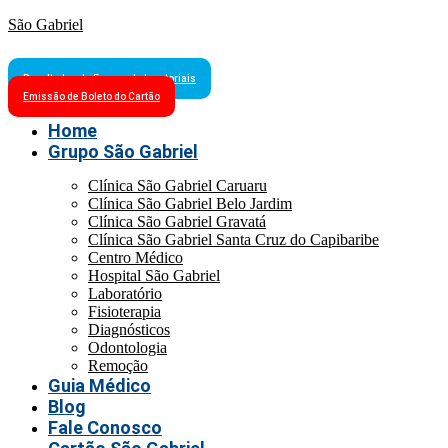
São Gabriel
Resultados de Exames Laboratoriais
Emissão de Boleto do Cartão
Home
Grupo São Gabriel
Clínica São Gabriel Caruaru
Clínica São Gabriel Belo Jardim
Clínica São Gabriel Gravatá
Clínica São Gabriel Santa Cruz do Capibaribe
Centro Médico
Hospital São Gabriel
Laboratório
Fisioterapia
Diagnósticos
Odontologia
Remoção
Guia Médico
Blog
Fale Conosco