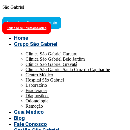
São Gabriel
Resultados de Exames Laboratoriais
Emissão de Boleto do Cartão
Home
Grupo São Gabriel
Clínica São Gabriel Caruaru
Clínica São Gabriel Belo Jardim
Clínica São Gabriel Gravatá
Clínica São Gabriel Santa Cruz do Capibaribe
Centro Médico
Hospital São Gabriel
Laboratório
Fisioterapia
Diagnósticos
Odontologia
Remoção
Guia Médico
Blog
Fale Conosco