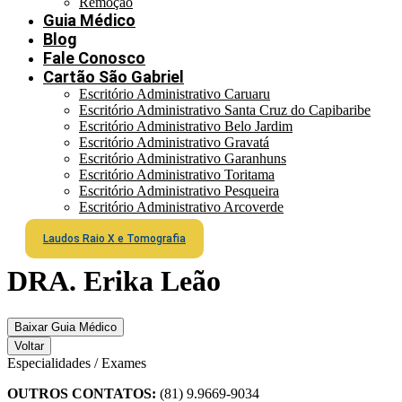
Remoção
Guia Médico
Blog
Fale Conosco
Cartão São Gabriel
Escritório Administrativo Caruaru
Escritório Administrativo Santa Cruz do Capibaribe
Escritório Administrativo Belo Jardim
Escritório Administrativo Gravatá
Escritório Administrativo Garanhuns
Escritório Administrativo Toritama
Escritório Administrativo Pesqueira
Escritório Administrativo Arcoverde
Laudos Raio X e Tomografia
DRA. Erika Leão
Baixar Guia Médico
Voltar
Especialidades / Exames
OUTROS CONTATOS:
(81) 9.9669-9034