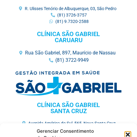
R. Ulisses Tenório de Albuquerque, 03, São Pedro
(81) 3726-3757
(81) 9.7320-2588
CLÍNICA SÃO GABRIEL
CARUARU
Rua São Gabriel, 897, Maurício de Nassau
(81) 3722-9949
CLÍNICA SÃO GABRIEL
SANTA CRUZ
Avenida América do Sul, 565, Nova Santa Cruz
(81) 3731-3675
Gerenciar Consentimento