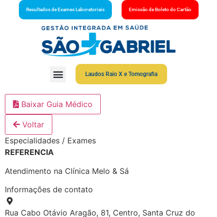
Resultados de Exames Laboratoriais
Emissão de Boleto do Cartão
Laudos Raio X e Tomografia
Baixar Guia Médico
Voltar
Especialidades / Exames
REFERENCIA
Atendimento na Clínica Melo & Sá
Informações de contato
Rua Cabo Otávio Aragão, 81, Centro, Santa Cruz do