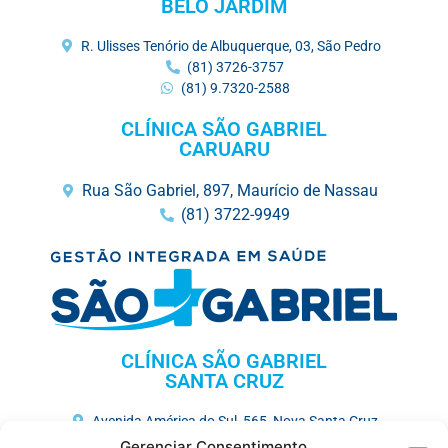
BELO JARDIM
R. Ulisses Tenório de Albuquerque, 03, São Pedro
(81) 3726-3757
(81) 9.7320-2588
CLÍNICA SÃO GABRIEL
CARUARU
Rua São Gabriel, 897, Maurício de Nassau
(81) 3722-9949
CLÍNICA SÃO GABRIEL
SANTA CRUZ
Avenida América do Sul, 565, Nova Santa Cruz
(81) 3731-3675
Gerenciar Consentimento