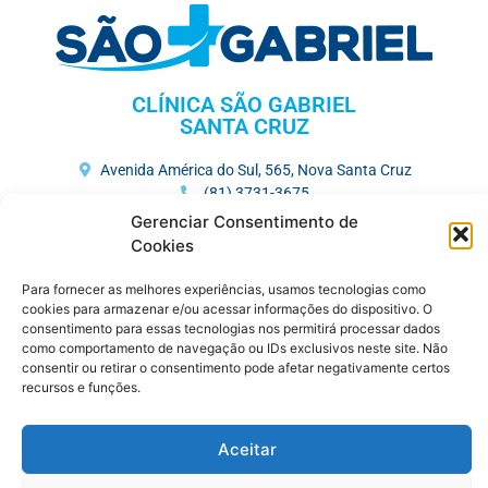
CLÍNICA SÃO GABRIEL
SANTA CRUZ
Avenida América do Sul, 565, Nova Santa Cruz
(81) 3731-3675
Gerenciar Consentimento de
HOSPITAL MEMORIAL SÃO GABRIEL
Cookies
Av. José Veríssimo, 752, Maurício de Nassau
Para fornecer as melhores experiências, usamos tecnologias como
(81) 3727-7250
cookies para armazenar e/ou acessar informações do dispositivo. O
consentimento para essas tecnologias nos permitirá processar dados
como comportamento de navegação ou IDs exclusivos neste site. Não
CENTRO MÉDICO
consentir ou retirar o consentimento pode afetar negativamente certos
recursos e funções.
R. Saldanha Marinho , 383, Maurício de Nassau
(81) 3721-6480
(81) 9.9401-8679
Aceitar