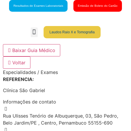
Resultados de Exames Laboratoriais
Emissão de Boleto do Cartão
Laudos Raio X e Tomografia
Grupo São Gabriel
Guia Médico
Fale Conosco
Cartão São Gabriel
Baixar Guia Médico
Voltar
Especialidades / Exames
REFERENCIA:
Clínica São Gabriel
Informações de contato
Rua Ulisses Tenório de Albuquerque, 03, São Pedro,
Belo Jardim/PE , Centro, Pernambuco 55155-690