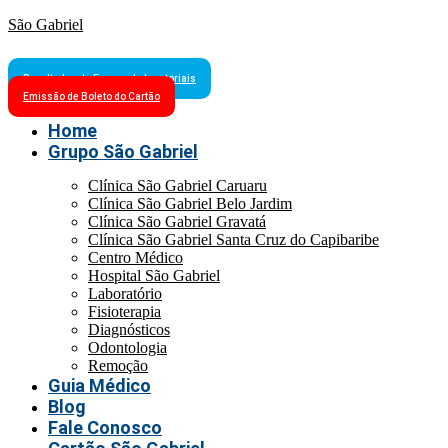
São Gabriel
Resultados de Exames Laboratoriais
Emissão de Boleto do Cartão
Home
Grupo São Gabriel
Clínica São Gabriel Caruaru
Clínica São Gabriel Belo Jardim
Clínica São Gabriel Gravatá
Clínica São Gabriel Santa Cruz do Capibaribe
Centro Médico
Hospital São Gabriel
Laboratório
Fisioterapia
Diagnósticos
Odontologia
Remoção
Guia Médico
Blog
Fale Conosco