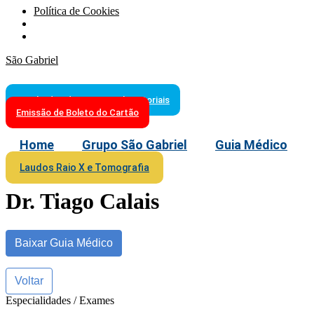
Política de Cookies
São Gabriel
Resultados de Exames Laboratoriais
Emissão de Boleto do Cartão
Home
Grupo São Gabriel
Guia Médico
Laudos Raio X e Tomografia
Dr. Tiago Calais
Baixar Guia Médico
Voltar
Especialidades / Exames