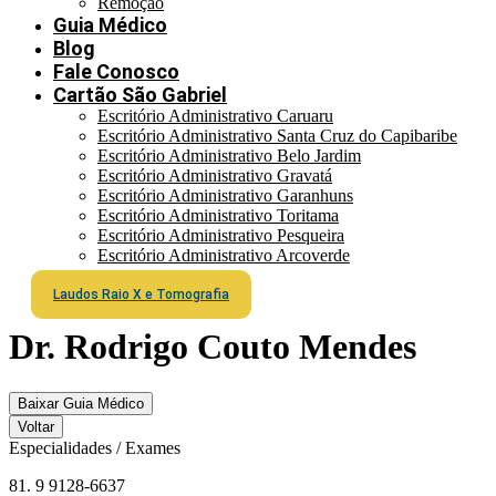
Remoção
Guia Médico
Blog
Fale Conosco
Cartão São Gabriel
Escritório Administrativo Caruaru
Escritório Administrativo Santa Cruz do Capibaribe
Escritório Administrativo Belo Jardim
Escritório Administrativo Gravatá
Escritório Administrativo Garanhuns
Escritório Administrativo Toritama
Escritório Administrativo Pesqueira
Escritório Administrativo Arcoverde
Laudos Raio X e Tomografia
Dr. Rodrigo Couto Mendes
Baixar Guia Médico
Voltar
Especialidades / Exames
81. 9 9128-6637