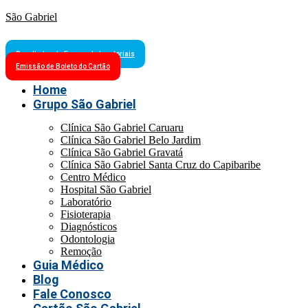
São Gabriel
Resultados de Exames Laboratoriais
Emissão de Boleto do Cartão
Home
Grupo São Gabriel
Clínica São Gabriel Caruaru
Clínica São Gabriel Belo Jardim
Clínica São Gabriel Gravatá
Clínica São Gabriel Santa Cruz do Capibaribe
Centro Médico
Hospital São Gabriel
Laboratório
Fisioterapia
Diagnósticos
Odontologia
Remoção
Guia Médico
Blog
Fale Conosco