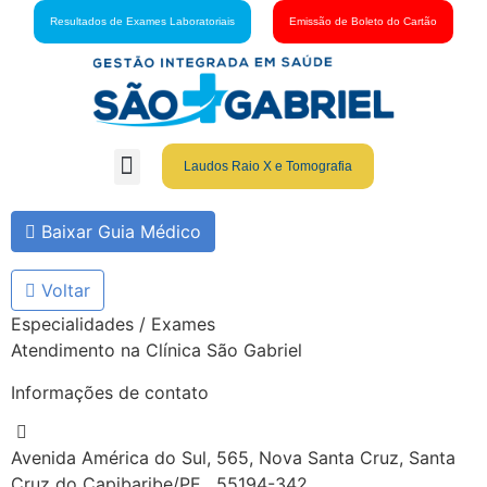
Resultados de Exames Laboratoriais
Emissão de Boleto do Cartão
Laudos Raio X e Tomografia
Grupo São Gabriel
Guia Médico
Fale Conosco
Cartão São Gabriel
Baixar Guia Médico
Voltar
Especialidades / Exames
Atendimento na Clínica São Gabriel
Informações de contato
Avenida América do Sul, 565, Nova Santa Cruz, Santa
Cruz do Capibaribe/PE , 55194-342