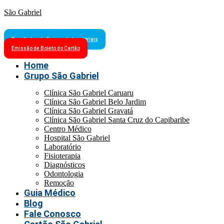
São Gabriel
Resultados de Exames Laboratoriais
Emissão de Boleto do Cartão
Home
Grupo São Gabriel
Clínica São Gabriel Caruaru
Clínica São Gabriel Belo Jardim
Clínica São Gabriel Gravatá
Clínica São Gabriel Santa Cruz do Capibaribe
Centro Médico
Hospital São Gabriel
Laboratório
Fisioterapia
Diagnósticos
Odontologia
Remoção
Guia Médico
Blog
Fale Conosco