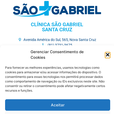
CLÍNICA SÃO GABRIEL
SANTA CRUZ
Avenida América do Sul, 565, Nova Santa Cruz
(81) 3731-3675
Gerenciar Consentimento de
HOSPITAL MEMORIAL SÃO GABRIEL
Cookies
Av. José Veríssimo, 752, Maurício de Nassau
Para fornecer as melhores experiências, usamos tecnologias como
(81) 3727-7250
cookies para armazenar e/ou acessar informações do dispositivo. O
consentimento para essas tecnologias nos permitirá processar dados
como comportamento de navegação ou IDs exclusivos neste site. Não
CENTRO MÉDICO
consentir ou retirar o consentimento pode afetar negativamente certos
recursos e funções.
R. Saldanha Marinho , 383, Maurício de Nassau
(81) 3721-6480
(81) 9.9401-8679
Aceitar