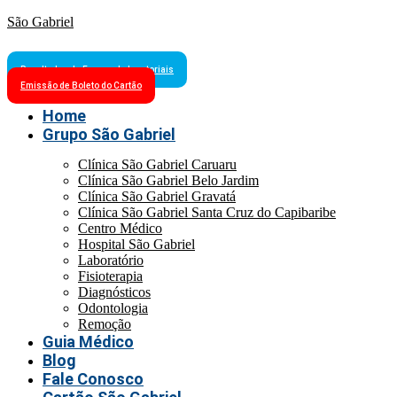
São Gabriel
Resultados de Exames Laboratoriais
Emissão de Boleto do Cartão
Home
Grupo São Gabriel
Clínica São Gabriel Caruaru
Clínica São Gabriel Belo Jardim
Clínica São Gabriel Gravatá
Clínica São Gabriel Santa Cruz do Capibaribe
Centro Médico
Hospital São Gabriel
Laboratório
Fisioterapia
Diagnósticos
Odontologia
Remoção
Guia Médico
Blog
Fale Conosco