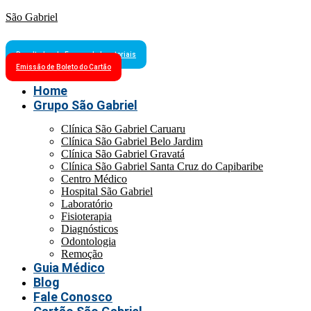
São Gabriel
Resultados de Exames Laboratoriais
Emissão de Boleto do Cartão
Home
Grupo São Gabriel
Clínica São Gabriel Caruaru
Clínica São Gabriel Belo Jardim
Clínica São Gabriel Gravatá
Clínica São Gabriel Santa Cruz do Capibaribe
Centro Médico
Hospital São Gabriel
Laboratório
Fisioterapia
Diagnósticos
Odontologia
Remoção
Guia Médico
Blog
Fale Conosco