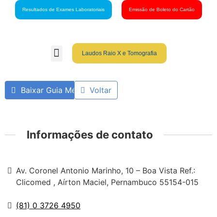
Resultados de Exames Laboratoriais
Emissão de Boleto do Cartão
Laudos Raio X e Tomografia
Grupo São Gabriel
Guia Médico
Fale Conosco
Cartão São Gabriel
Baixar Guia Médico
Voltar
Informações de contato
Av. Coronel Antonio Marinho, 10 – Boa Vista Ref.:
Clicomed , Aírton Maciel, Pernambuco 55154-015
(81) 0 3726 4950