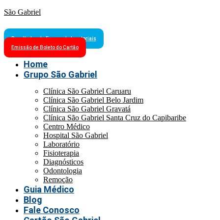
São Gabriel
Resultados de Exames Laboratoriais
Emissão de Boleto do Cartão
Home
Grupo São Gabriel
Clínica São Gabriel Caruaru
Clínica São Gabriel Belo Jardim
Clínica São Gabriel Gravatá
Clínica São Gabriel Santa Cruz do Capibaribe
Centro Médico
Hospital São Gabriel
Laboratório
Fisioterapia
Diagnósticos
Odontologia
Remoção
Guia Médico
Blog
Fale Conosco