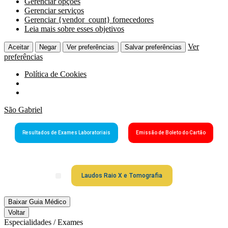
Gerenciar opções
Gerenciar serviços
Gerenciar {vendor_count} fornecedores
Leia mais sobre esses objetivos
Ver
Aceitar
Negar
Ver preferências
Salvar preferências
preferências
Política de Cookies
São Gabriel
Resultados de Exames Laboratoriais
Emissão de Boleto do Cartão
Laudos Raio X e Tomografia
Grupo São Gabriel
Guia Médico
Fale Conosco
Cartão São Gabriel
Baixar Guia Médico
Voltar
Especialidades / Exames