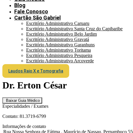
Blog
Fale Conosco
Cartão São Gabriel
Escritório Administrativo Caruaru
Escritório Administrativo Santa Cruz do Capibaribe
Escritório Administrativo Belo Jardim
Escritório Administrativo Gravatá
Escritório Administrativo Garanhuns
Escritório Administrativo Toritama
Escritório Administrativo Pesqueira
Escritório Administrativo Arcoverde
Laudos Raio X e Tomografia
Dr. Erton César
Baixar Guia Médico
Especialidades / Exames
Contato: 81.3719-6799
Informações de contato
Rua Nossa Senhora de Fátima , Maurício de Nassau, Pernambuco 5