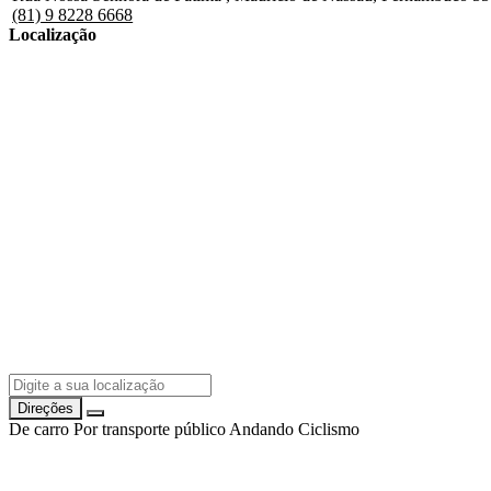
(81) 9 8228 6668
Localização
Direções
De carro
Por transporte público
Andando
Ciclismo