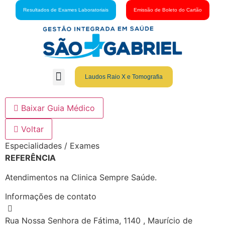
Resultados de Exames Laboratoriais
Emissão de Boleto do Cartão
Laudos Raio X e Tomografia
Grupo São Gabriel
Guia Médico
Fale Conosco
Cartão São Gabriel
Baixar Guia Médico
Voltar
Especialidades / Exames
REFERÊNCIA
Atendimentos na Clinica Sempre Saúde.
Informações de contato
Rua Nossa Senhora de Fátima, 1140 , Maurício de