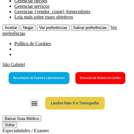
Gerenciar opções
Gerenciar serviços
Gerenciar {vendor_count} fornecedores
Leia mais sobre esses objetivos
Ver
Aceitar
Negar
Ver preferências
Salvar preferências
preferências
Política de Cookies
São Gabriel
Resultados de Exames Laboratoriais
Emissão de Boleto do Cartão
Laudos Raio X e Tomografia
Grupo São Gabriel
Guia Médico
Fale Conosco
Cartão São Gabriel
Baixar Guia Médico
Voltar
Especialidades / Exames