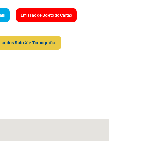
ais
Emissão de Boleto do Cartão
Laudos Raio X e Tomografia