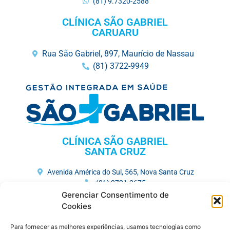
(81) 9.7320-2588
CLÍNICA SÃO GABRIEL
CARUARU
Rua São Gabriel, 897, Maurício de Nassau
(81) 3722-9949
CLÍNICA SÃO GABRIEL
SANTA CRUZ
Avenida América do Sul, 565, Nova Santa Cruz
(81) 3731-3675
Gerenciar Consentimento de
HOSPITAL MEMORIAL SÃO GABRIEL
Cookies
Av. José Veríssimo, 752, Maurício de Nassau
Para fornecer as melhores experiências, usamos tecnologias como