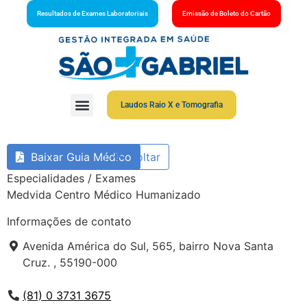
Resultados de Exames Laboratoriais
Emissão de Boleto do Cartão
Laudos Raio X e Tomografia
Baixar Guia Médico
Voltar
Especialidades / Exames
Medvida Centro Médico Humanizado
Informações de contato
Avenida América do Sul, 565, bairro Nova Santa
Cruz. , 55190-000
(81) 0 3731 3675