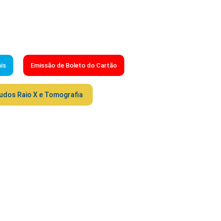
is
Emissão de Boleto do Cartão
udos Raio X e Tomografia