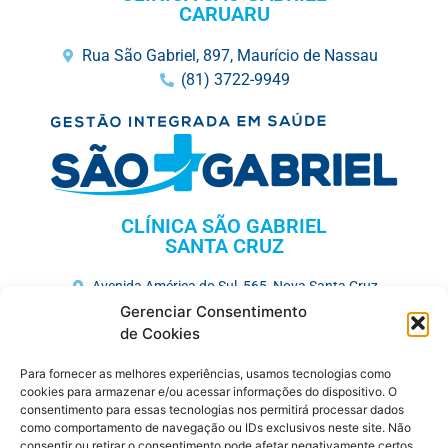
CARUARU
Rua São Gabriel, 897, Maurício de Nassau
(81) 3722-9949
CLÍNICA SÃO GABRIEL
SANTA CRUZ
Avenida América do Sul, 565, Nova Santa Cruz
(81) 3731-3675
Gerenciar Consentimento
de Cookies
HOSPITAL MEMORIAL SÃO GABRIEL
Para fornecer as melhores experiências, usamos tecnologias como
Av. José Veríssimo, 752, Maurício de Nassau
cookies para armazenar e/ou acessar informações do dispositivo. O
consentimento para essas tecnologias nos permitirá processar dados
(81) 3727-7250
como comportamento de navegação ou IDs exclusivos neste site. Não
consentir ou retirar o consentimento pode afetar negativamente certos