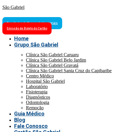
São Gabriel
Resultados de Exames Laboratoriais
Emissão de Boleto do Cartão
Home
Grupo São Gabriel
Clínica São Gabriel Caruaru
Clínica São Gabriel Belo Jardim
Clínica São Gabriel Gravatá
Clínica São Gabriel Santa Cruz do Capibaribe
Centro Médico
Hospital São Gabriel
Laboratório
Fisioterapia
Diagnósticos
Odontologia
Remoção
Guia Médico
Blog
Fale Conosco