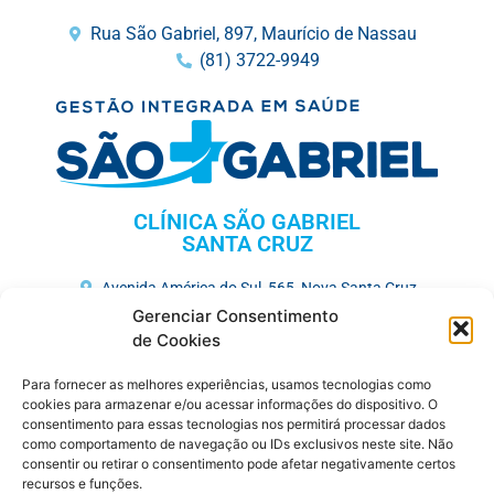
Rua São Gabriel, 897, Maurício de Nassau
(81) 3722-9949
CLÍNICA SÃO GABRIEL
SANTA CRUZ
Avenida América do Sul, 565, Nova Santa Cruz
(81) 3731-3675
Gerenciar Consentimento
de Cookies
HOSPITAL MEMORIAL SÃO GABRIEL
Para fornecer as melhores experiências, usamos tecnologias como
Av. José Veríssimo, 752, Maurício de Nassau
cookies para armazenar e/ou acessar informações do dispositivo. O
consentimento para essas tecnologias nos permitirá processar dados
(81) 3727-7250
como comportamento de navegação ou IDs exclusivos neste site. Não
consentir ou retirar o consentimento pode afetar negativamente certos
CENTRO MÉDICO
recursos e funções.