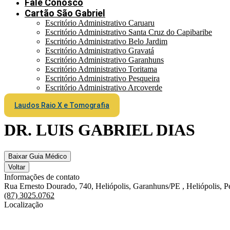
Fale Conosco
Cartão São Gabriel
Escritório Administrativo Caruaru
Escritório Administrativo Santa Cruz do Capibaribe
Escritório Administrativo Belo Jardim
Escritório Administrativo Gravatá
Escritório Administrativo Garanhuns
Escritório Administrativo Toritama
Escritório Administrativo Pesqueira
Escritório Administrativo Arcoverde
Laudos Raio X e Tomografia
DR. LUIS GABRIEL DIAS
Baixar Guia Médico
Voltar
Informações de contato
Rua Ernesto Dourado, 740, Heliópolis, Garanhuns/PE , Heliópolis,
(87) 3025.0762
Localização