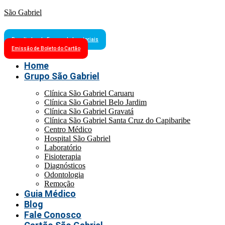
São Gabriel
Resultados de Exames Laboratoriais
Emissão de Boleto do Cartão
Home
Grupo São Gabriel
Clínica São Gabriel Caruaru
Clínica São Gabriel Belo Jardim
Clínica São Gabriel Gravatá
Clínica São Gabriel Santa Cruz do Capibaribe
Centro Médico
Hospital São Gabriel
Laboratório
Fisioterapia
Diagnósticos
Odontologia
Remoção
Guia Médico
Blog
Fale Conosco