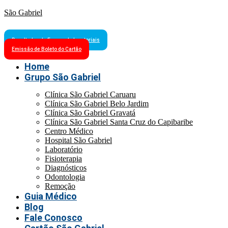
São Gabriel
Resultados de Exames Laboratoriais
Emissão de Boleto do Cartão
Home
Grupo São Gabriel
Clínica São Gabriel Caruaru
Clínica São Gabriel Belo Jardim
Clínica São Gabriel Gravatá
Clínica São Gabriel Santa Cruz do Capibaribe
Centro Médico
Hospital São Gabriel
Laboratório
Fisioterapia
Diagnósticos
Odontologia
Remoção
Guia Médico
Blog
Fale Conosco