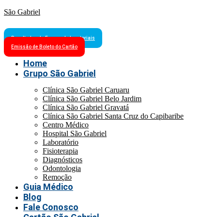
São Gabriel
Resultados de Exames Laboratoriais
Emissão de Boleto do Cartão
Home
Grupo São Gabriel
Clínica São Gabriel Caruaru
Clínica São Gabriel Belo Jardim
Clínica São Gabriel Gravatá
Clínica São Gabriel Santa Cruz do Capibaribe
Centro Médico
Hospital São Gabriel
Laboratório
Fisioterapia
Diagnósticos
Odontologia
Remoção
Guia Médico
Blog
Fale Conosco