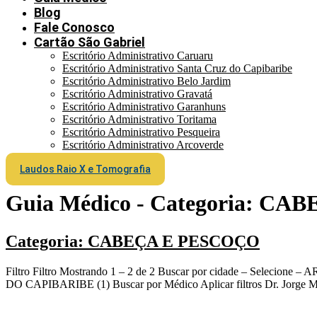
Blog
Fale Conosco
Cartão São Gabriel
Escritório Administrativo Caruaru
Escritório Administrativo Santa Cruz do Capibaribe
Escritório Administrativo Belo Jardim
Escritório Administrativo Gravatá
Escritório Administrativo Garanhuns
Escritório Administrativo Toritama
Escritório Administrativo Pesqueira
Escritório Administrativo Arcoverde
Laudos Raio X e Tomografia
Guia Médico - Categoria:
CABE
Categoria: CABEÇA E PESCOÇO
Filtro Filtro Mostrando 1 – 2 de 2 Buscar por cidade – S
DO CAPIBARIBE (1) Buscar por Médico Aplicar filtros Dr. J