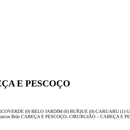
ÇA E PESCOÇO
elecione – ARCOVERDE (0) BELO JARDIM (0) BUÍQUE (0) CARUAR
orge Marcos Brás CABEÇA E PESCOÇO, CIRURGIÃO – CABEÇA E PE