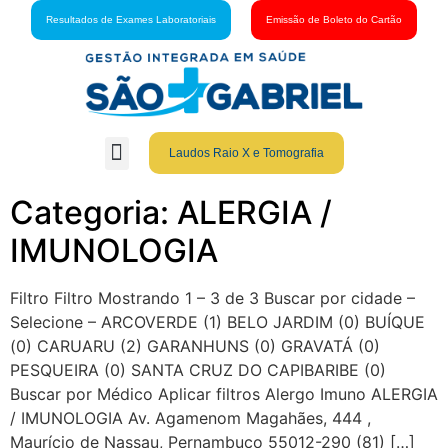
Resultados de Exames Laboratoriais
Emissão de Boleto do Cartão
Laudos Raio X e Tomografia
Grupo São Gabriel
Guia Médico
Fale Conosco
Cartão São Gabriel
Categoria: ALERGIA /
IMUNOLOGIA
Filtro Filtro Mostrando 1 – 3 de 3 Buscar por cidade –
Selecione – ARCOVERDE (1) BELO JARDIM (0) BUÍQUE
(0) CARUARU (2) GARANHUNS (0) GRAVATÁ (0)
PESQUEIRA (0) SANTA CRUZ DO CAPIBARIBE (0)
Buscar por Médico Aplicar filtros Alergo Imuno ALERGIA
/ IMUNOLOGIA Av. Agamenom Magahães, 444 ,
Maurício de Nassau, Pernambuco 55012-290 (81) […]