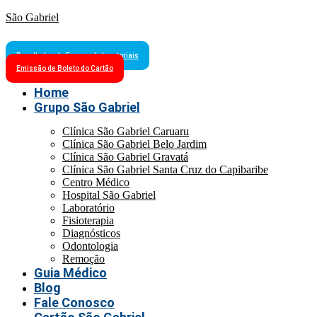
São Gabriel
Resultados de Exames Laboratoriais
Emissão de Boleto do Cartão
Home
Grupo São Gabriel
Clínica São Gabriel Caruaru
Clínica São Gabriel Belo Jardim
Clínica São Gabriel Gravatá
Clínica São Gabriel Santa Cruz do Capibaribe
Centro Médico
Hospital São Gabriel
Laboratório
Fisioterapia
Diagnósticos
Odontologia
Remoção
Guia Médico
Blog
Fale Conosco